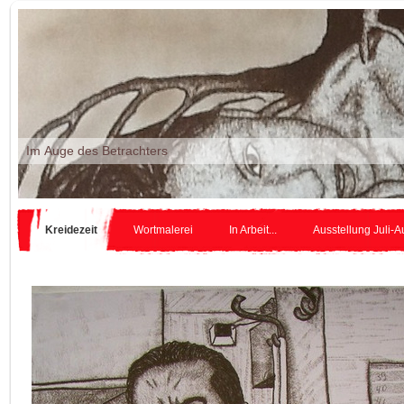
Im Auge des Betr
Kreidezeit
Wortmalerei
In Arbeit...
Ausstellung Juli-