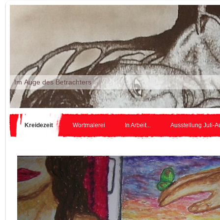
Im Auge des Betr
Kreidezeit
Wortmalerei
In Arbeit...
Ausstellung Juli-