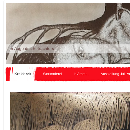
Im Auge des Betr
Kreidezeit
Wortmalerei
In Arbeit...
Ausstellung Juli-