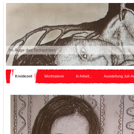
Im Auge des Betr
Kreidezeit
Wortmalerei
In Arbeit...
Ausstellung Juli-