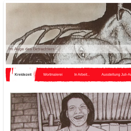
Im Auge des Betr
Kreidezeit
Wortmalerei
In Arbeit...
Ausstellung Juli-