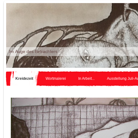
Im Auge des Betr
Kreidezeit
Wortmalerei
In Arbeit...
Ausstellung Juli-