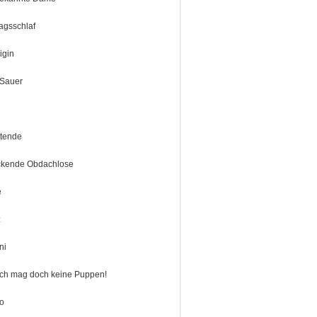
tagsschlaf
igin
 Sauer
tende
ickende Obdachlose
e
z
ni
ch mag doch keine Puppen!
to