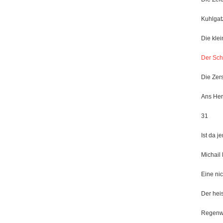
Kuhlgat
Die klei
Der Sch
Die Zer
Ans He
31
Ist da 
Michail
Eine nic
Der hei
Regenw