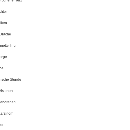
brochene Herz
hter
lken
 Drache
metterling
orge
be
ische Stunde
Visionen
geborenen
arzinom
ner