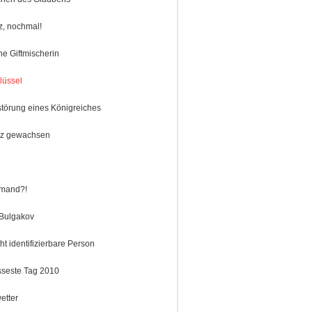
z, nochmal!
ne Giftmischerin
lüssel
störung eines Königreiches
rz gewachsen
jemand?!
 Bulgakov
ht identifizierbare Person
sseste Tag 2010
etter