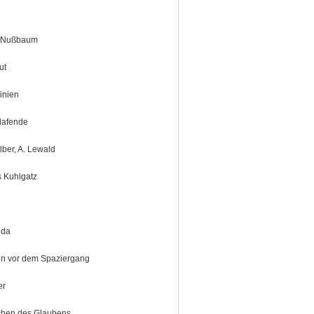
 Nußbaum
ut
inien
lafende
lber, A. Lewald
s Kuhlgatz
ida
n vor dem Spaziergang
er
chen des Glaubens