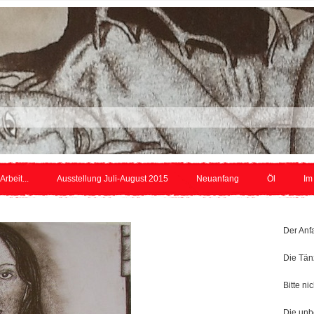
es Betrachters Kre
 Arbeit...
Ausstellung Juli-August 2015
Neuanfang
Öl
Im
Der Anf
Die Tän
Bitte ni
Die un