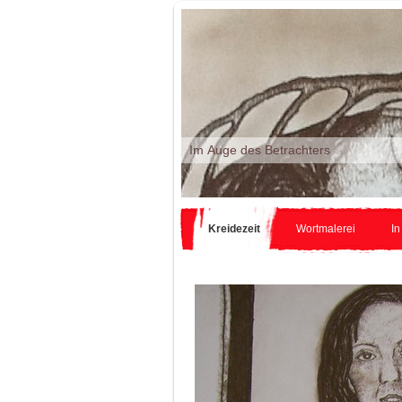
Im Auge d
Kreidezeit
Wortmalerei
In