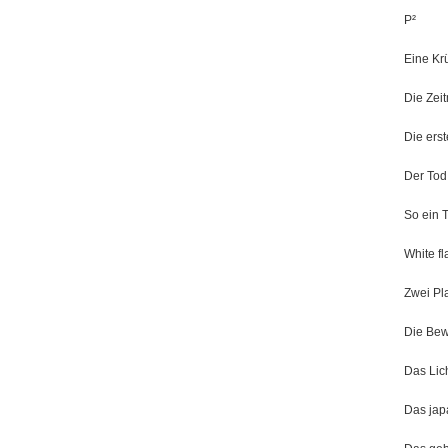
P²
Eine K
Die Zei
Die ers
Der Tod
So ein 
White fl
Zwei Pl
Die Bew
Das Lic
Das jap