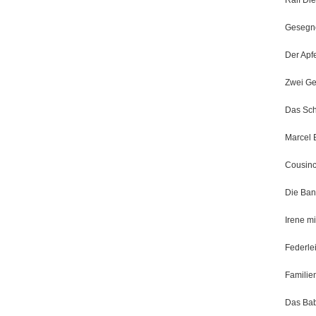
Ralf Di
Gesegn
Der Apf
Zwei Ge
Das Sch
Marcel 
Cousin
Die Ban
Irene mi
Federle
Familie
Das Bab