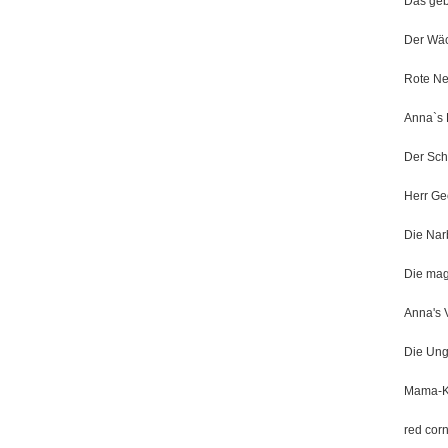
Das ge
Der Wäc
Rote Ne
Anna`s
Der Sch
Herr Ge
Die Nar
Die mag
Anna's 
Die Un
Mama-K
red cor