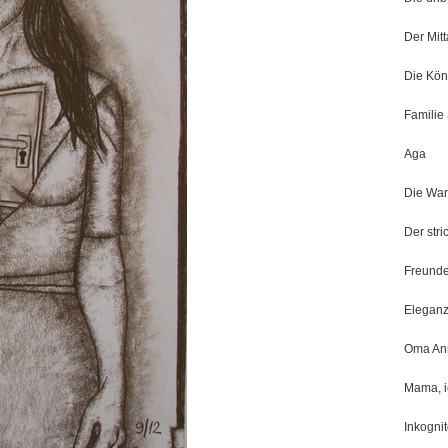
Der Mit
Die Kön
Familie
Aga
Die War
Der str
Freund
Elegan
Oma An
Mama, i
Inkogni