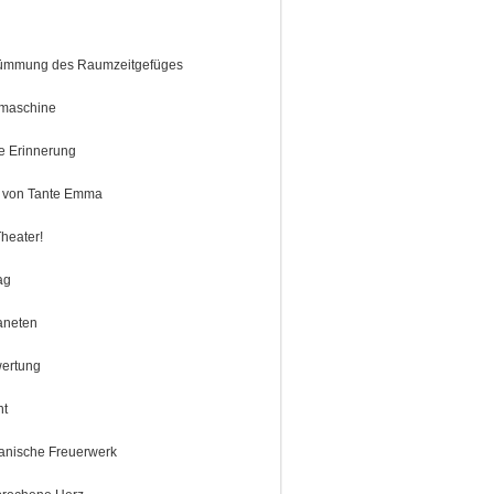
rümmung des Raumzeitgefüges
tmaschine
te Erinnerung
 von Tante Emma
Theater!
ag
aneten
ertung
ht
anische Freuerwerk