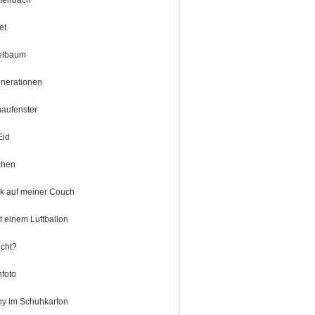
efenbach
et
elbaum
nerationen
aufenster
Eid
chen
k auf meiner Couch
t einem Luftballon
icht?
nfoto
y im Schuhkarton