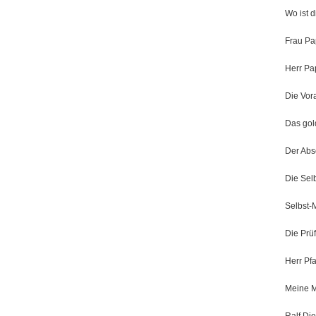
Wo ist 
Frau P
Herr Pa
Die Vo
Das gol
Der Abs
Die Selb
Selbst-
Die Prü
Herr Pf
Meine 