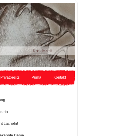
idezeit
 Privatbesitz
Puma
Kontakt
ang
zerin
cht Lächeln!
bekannte Dame