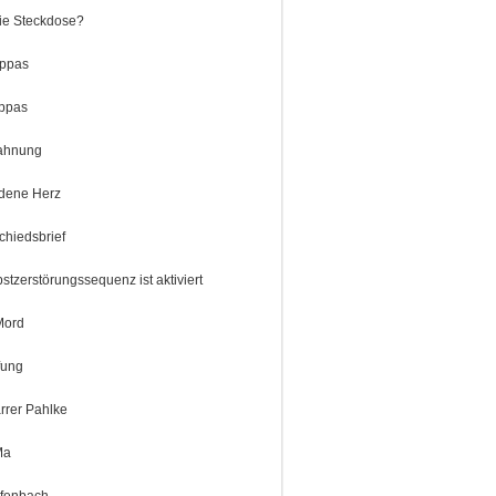
die Steckdose?
appas
ppas
rahnung
dene Herz
chiedsbrief
stzerstörungssequenz ist aktiviert
Mord
fung
arrer Pahlke
Ma