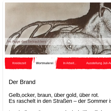
Im Auge des Betr
Kreidezeit
Wortmalerei
In Arbeit...
Ausstellung Juli-
Der Brand
Gelb,ocker, braun, über gold, über rot.
Es raschelt in den Straßen – der Sommer is